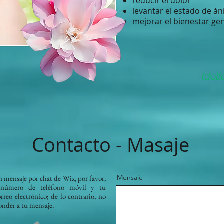
reducir el dolor
levantar el estado de á
mejorar el bienestar ge
(dol
Contacto - Masaje
Mensaje
n mensaje por chat de Wix, por favor,
 número de teléfono móvil y tu
rreo electrónico; de lo contrario, no
nder a tu mensaje.