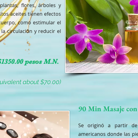
plantas, flores, árboles y
tos aceites tienen efectos
 cuerpo, como estimular el
a circulación y reducir el
$1350.00 pesos M.N.
quivalent about $70.00)
90 Min Masaje con 
Se originó a partir de
americanos donde las pi