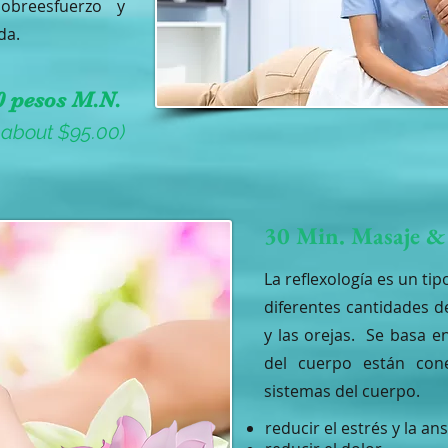
obreesfuerzo y
da.
0 pesos M.N.
t about $95.00)
30 Min. Masaje & 
La reflexología es un ti
diferentes cantidades d
y las orejas. Se basa e
del cuerpo están con
sistemas del cuerpo.
reducir el estrés y la an