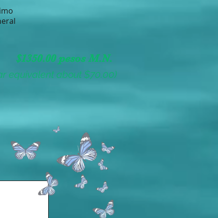
nimo
neral
$1350.00 pesos M.N.
lar equivalent about $70.00)