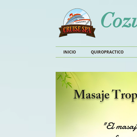
Cozu
INICIO
QUIROPRACTICO
Masaje Trop
"El masaje