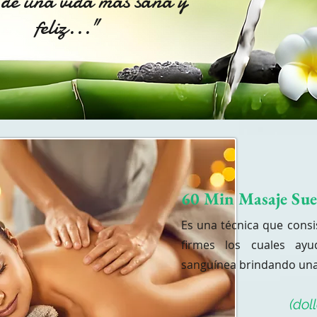
de una vida más sana y
feliz..."
60 Min Masaje Sue
Es una técnica que cons
firmes los cuales ayu
sanguínea brindando una 
(dol