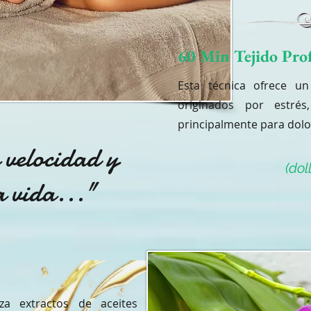
60 Min Tejido Pr
Esta técnica ofrece un
originados por estré
principalmente para dolo
 velocidad y
(dol
a vida..."
za extractos de aceites